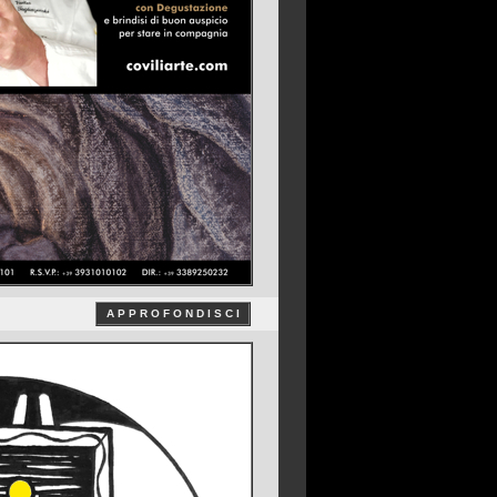
A P P R O F O N D I S C I