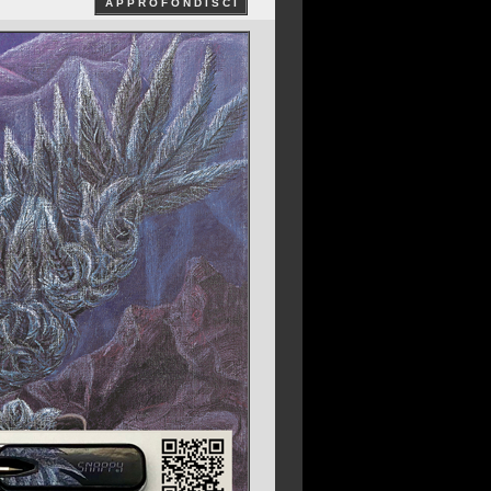
A P P R O F O N D I S C I