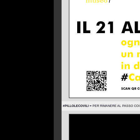
#PILLOLECOVILI =
PER RIMANERE AL PASSO COI TE