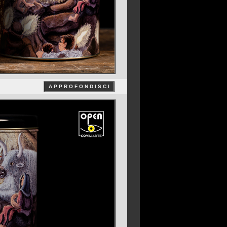
A P P R O F O N D I S C I