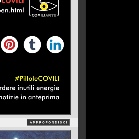
A P P R O F O N D I S C I