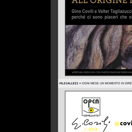
#IL21ALLE21 =
OGNI MESE UN MOMENTO IN DIRETTA