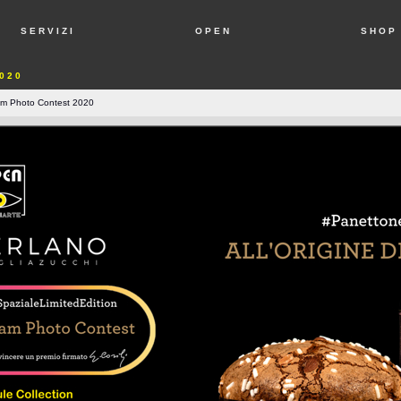
S E R V I Z I
O P E N
S H O P
0 2 0
am Photo Contest 2020