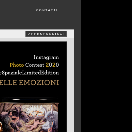
C O N T A T T I
A P P R O F O N D I S C I