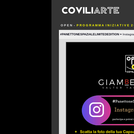
O P E N
-
P R O G R A M M A I N I Z I A T I V E 2 
#PANETTONESPAZIALELIMITEDEDITION =
Instagr