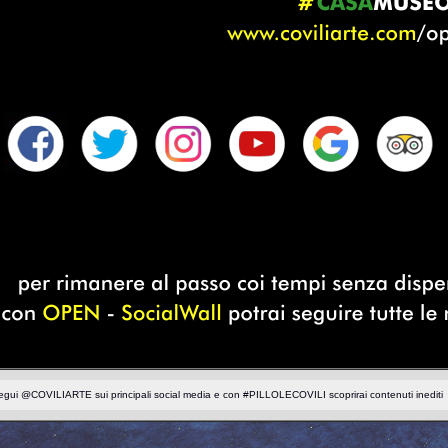
gui @COVILIARTE sui principali social media e con #PILLOLECOVILI scoprirai contenuti inediti