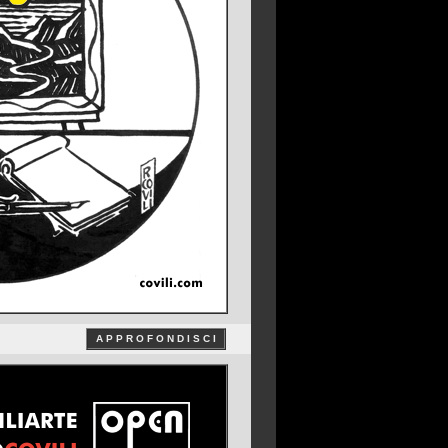
A P P R O F O N D I S C I