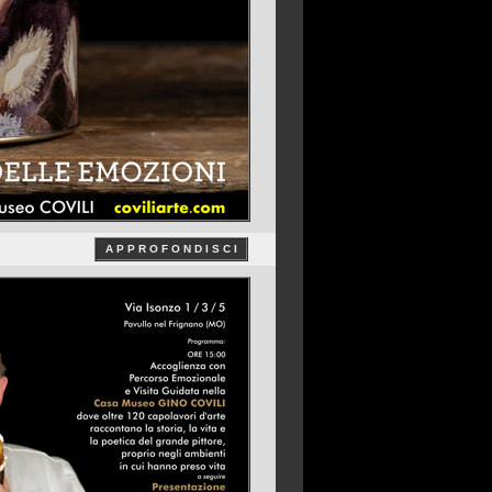
A P P R O F O N D I S C I