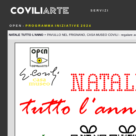
S E R V I Z I
O P E N
-
P R O G R A M M A I N I Z I A T I V E 2 0 2 4
NATALE TUTTO L'ANNO
= PAVULLO NEL FRIGNANO, CASA MUSEO COVILI - regalare arte è l