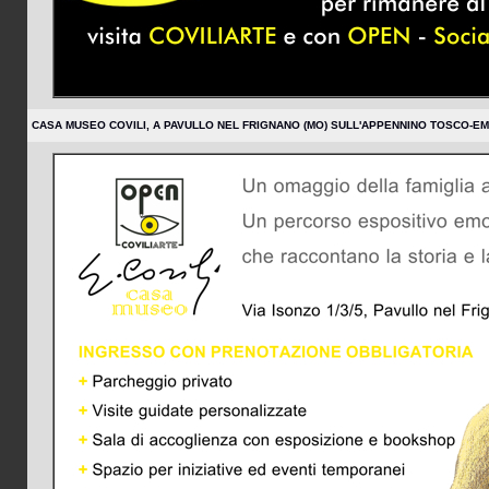
CASA MUSEO COVILI, A PAVULLO NEL FRIGNANO (MO) SULL'APPENNINO TOSCO-EM